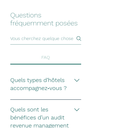
Questions
fréquemment posées
FAQ
Quels types d’hôtels
accompagnez‑vous ?
Toutes les typologies
d’établissements peuvent
Quels sont les
bénéficier d’une stratégie de
bénéfices d’un audit
Revenue Management
revenue management